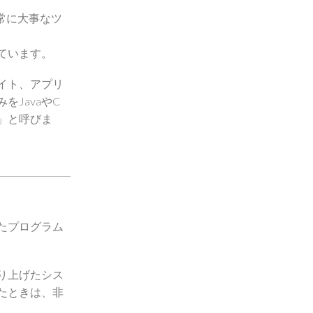
常に大事なツ
ています。
イト、アプリ
JavaやC
」と呼びま
たプログラム
り上げたシス
たときは、非