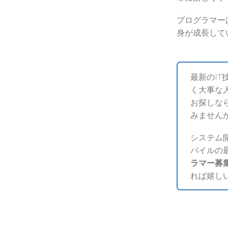
プログラマー
身が成長して
最新のI
く大事な
お探しな
みません
システム
バイルの
ラマー募
れば嬉し