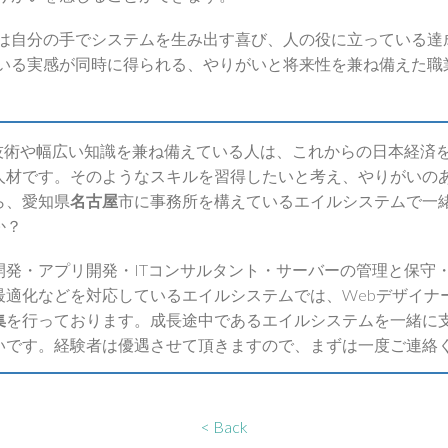
は自分の手でシステムを生み出す喜び、人の役に立っている達
いる実感が同時に得られる、やりがいと将来性を兼ね備えた職
T技術や幅広い知識を兼ね備えている人は、これからの日本経済
人材です。そのようなスキルを習得したいと考え、やりがいの
ら、愛知県
名古屋
市に事務所を構えているエイルシステムで一
か？
開発・アプリ開発・ITコンサルタント・サーバーの管理と保守・
最適化などを対応しているエイルシステムでは、Webデザイナ
集
を行っております。成長途中であるエイルシステムを一緒に
いです。経験者は優遇させて頂きますので、まずは一度ご連絡
< Back