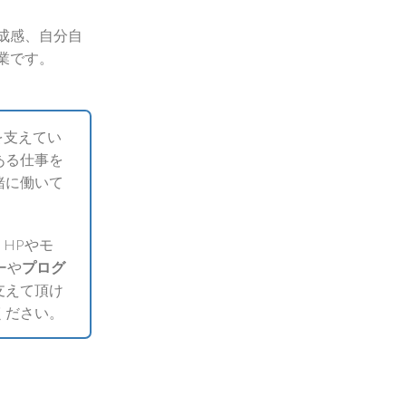
成感、自分自
業です。
を支えてい
ある仕事を
緒に働いて
HPやモ
ーや
プログ
支えて頂け
ください。