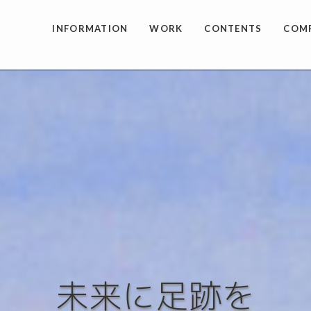
INFORMATION
WORK
CONTENTS
COM
未来に足跡を