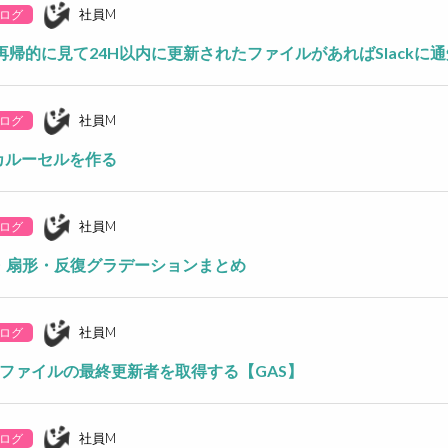
社員M
ログ
再帰的に見て24H以内に更新されたファイルがあればSlackに
社員M
ログ
でカルーセルを作る
社員M
ログ
射・扇形・反復グラデーションまとめ
社員M
ログ
ブ】ファイルの最終更新者を取得する【GAS】
社員M
ログ