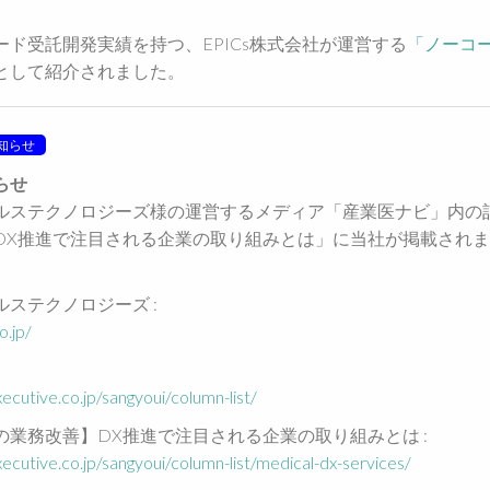
ド受託開発実績を持つ、EPICs株式会社が運営する
「ノーコ
として紹介されました。
知らせ
らせ
ルステクノロジーズ様の運営するメディア「産業医ナビ」内の
DX推進で注目される企業の取り組みとは」に当社が掲載され
ステクノロジーズ :
o.jp/
ecutive.co.jp/sangyoui/column-list/
業務改善】DX推進で注目される企業の取り組みとは :
ecutive.co.jp/sangyoui/column-list/medical-dx-services/